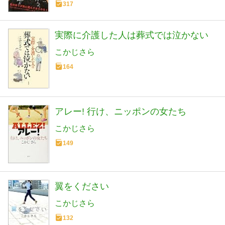
317
実際に介護した人は葬式では泣かない
こかじさら
164
アレー! 行け、ニッポンの女たち
こかじさら
149
翼をください
こかじさら
132