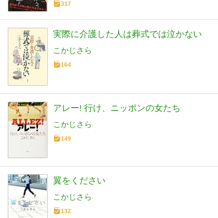
317
実際に介護した人は葬式では泣かない
こかじさら
164
アレー! 行け、ニッポンの女たち
こかじさら
149
翼をください
こかじさら
132