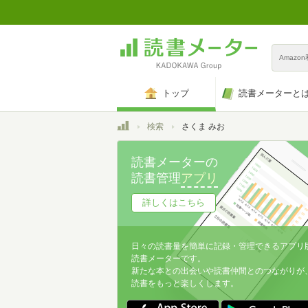
Amazo
トップ
読書メーターと
トップ
検索
さくま みお
読書メーターの
読書管理
アプリ
詳しくはこちら
日々の読書量を簡単に記録・管理できるアプリ
読書メーターです。
新たな本との出会いや読書仲間とのつながりが
読書をもっと楽しくします。