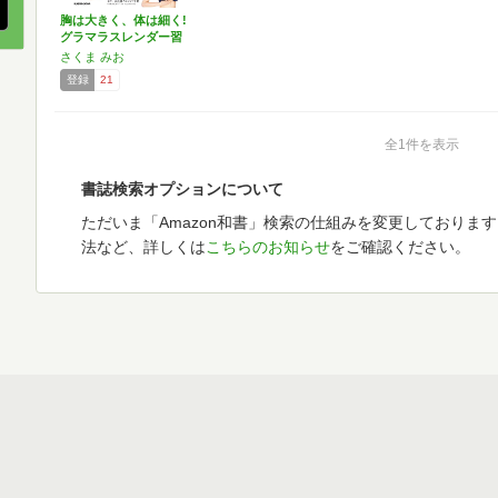
胸は大きく、体は細く!
グラマラスレンダー習
慣
さくま みお
登録
21
全1件を表示
書誌検索オプションについて
ただいま「Amazon和書」検索の仕組みを変更しておりま
法など、詳しくは
こちらのお知らせ
をご確認ください。