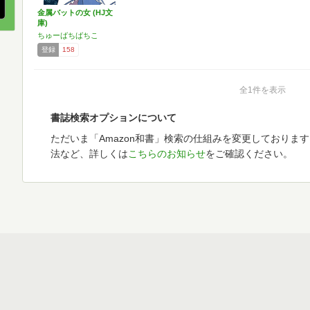
金属バットの女 (HJ文
庫)
ちゅーばちばちこ
登録
158
全1件を表示
書誌検索オプションについて
ただいま「Amazon和書」検索の仕組みを変更しておりま
法など、詳しくは
こちらのお知らせ
をご確認ください。