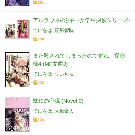
191
アルラウネの独白 -女学生探偵シリーズ-
てにをは
笹原智映
180
また殺されてしまったのですね、探偵
様4 (MF文庫J)
てにをは
りいちゅ
132
撃鉄の心臓 (Novel 0)
てにをは
大槍葦人
126