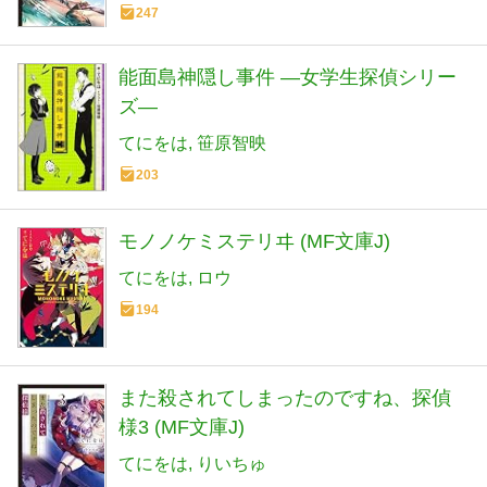
247
能面島神隠し事件 ―女学生探偵シリー
ズ―
てにをは
笹原智映
203
モノノケミステリヰ (MF文庫J)
てにをは
ロウ
194
また殺されてしまったのですね、探偵
様3 (MF文庫J)
てにをは
りいちゅ