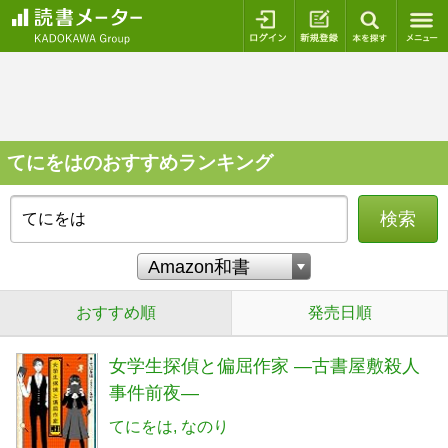
ログイン
新規登録
本を探
てにをはのおすすめランキング
検索
おすすめ順
発売日順
女学生探偵と偏屈作家 ―古書屋敷殺人
事件前夜―
てにをは
なのり