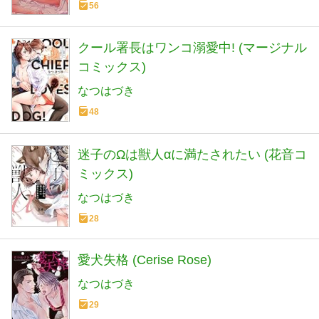
56
クール署長はワンコ溺愛中! (マージナル
コミックス)
なつはづき
48
迷子のΩは獣人αに満たされたい (花音コ
ミックス)
なつはづき
28
愛犬失格 (Cerise Rose)
なつはづき
29