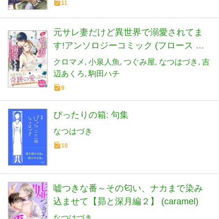
11
元サレ妻だけど異世界で溺愛されてま
す!アンソロジーコミック (フロース コ
ミック)
クロマメ
小泉人魚
つぐみ屋
なつはづき
吉
辺あくろ
駒田ハチ
9
ぴったりの箱: 句集
なつはづき
10
嘘つきな番～その匂い、ナカまで染み
込ませて【昴と深月編２】 (caramel)
なつはづき