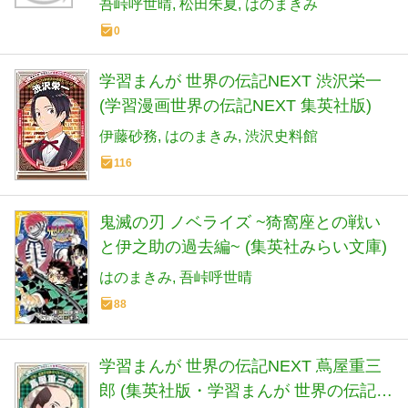
吾峠呼世晴
松田朱夏
はのまきみ
0
学習まんが 世界の伝記NEXT 渋沢栄一
(学習漫画世界の伝記NEXT 集英社版)
伊藤砂務
はのまきみ
渋沢史料館
116
鬼滅の刃 ノベライズ ~猗窩座との戦い
と伊之助の過去編~ (集英社みらい文庫)
はのまきみ
吾峠呼世晴
88
学習まんが 世界の伝記NEXT 蔦屋重三
郎 (集英社版・学習まんが 世界の伝記