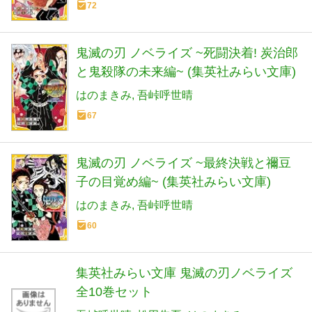
72
鬼滅の刃 ノベライズ ~死闘決着! 炭治郎
と鬼殺隊の未来編~ (集英社みらい文庫)
はのまきみ
吾峠呼世晴
67
鬼滅の刃 ノベライズ ~最終決戦と禰豆
子の目覚め編~ (集英社みらい文庫)
はのまきみ
吾峠呼世晴
60
集英社みらい文庫 鬼滅の刃ノベライズ
全10巻セット