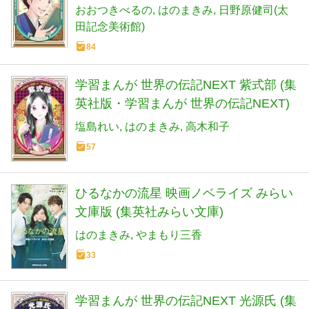
NEXT)
おおつきべるの
はのまきみ
日野原健司(太
田記念美術館)
84
学習まんが 世界の伝記NEXT 紫式部 (集
英社版・学習まんが 世界の伝記NEXT)
塩島れい
はのまきみ
高木和子
57
ひるなかの流星 映画ノベライズ みらい
文庫版 (集英社みらい文庫)
はのまきみ
やまもり三香
33
学習まんが 世界の伝記NEXT 光源氏 (集