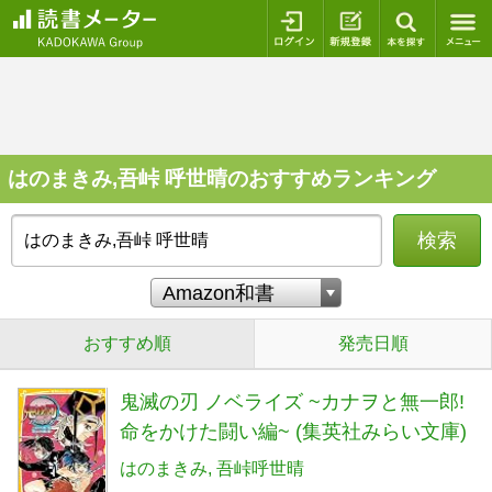
ログイン
新規登録
本を探
はのまきみ,吾峠 呼世晴のおすすめランキング
検索
おすすめ順
発売日順
鬼滅の刃 ノベライズ ~カナヲと無一郎!
命をかけた闘い編~ (集英社みらい文庫)
はのまきみ
吾峠呼世晴