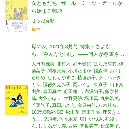
女ともだち~ガール・ミーツ・ガールか
ら始まる物語
はらだ有彩
297
母の友 2021年3月号 特集・さよな
ら、"みんなと同じ" ――個人が尊重され
る社会を目指して
大日向雅美
北村人
武田砂鉄
はらだ有彩
伊
藤葉子
関根美有
小川たまか
福森伸
おくは
らゆめ
しわくやすこ
植垣歩子
クリハラタ
カシ
護得久えみ子
岡いくよ
東直子
山下真
由美
森田真生
町田雄二
内澤旬子
飯泉哲
哉
大谷かほり
大野更紗
堀川真
丸井浩美
若菜晃子
真田ふさえ
金原由佳
八木佳奈
100%ORANGE
秋山花
岡田千晶
鹿又きょ
うこ
鬼頭祈
佐々木愛
塩川いづみ
死後く
ん
しりあがり寿
西淑
関根美有
松栄舞子