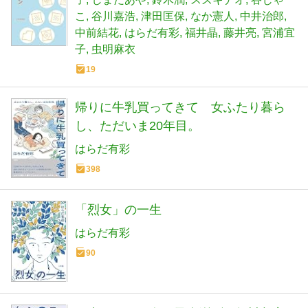
こ
谷川嘉浩
津田匡保
なか憲人
中井治郎
中前結花
はらだ有彩
福井晶
藤井亮
宮浦宜
子
虫明麻衣
19
帰りに牛乳買ってきて 女ふたり暮ら
し、ただいま20年目。
はらだ有彩
398
「烈女」の一生
はらだ有彩
90