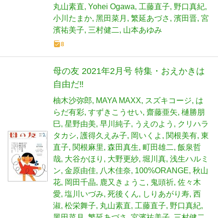
丸山素直
Yohei Ogawa
工藤直子
野口真紀
小川たまか
黑田菜月
繁延あづさ
濱田晋
宮
濱祐美子
三村健二
山本あゆみ
8
母の友 2021年2月号 特集・おえかきは
自由だ‼
柚木沙弥郎
MAYA MAXX
スズキコージ
は
らだ有彩
すずきこうせい
齋藤亜矢
樋勝朋
巳
星野由美
早川純子
うえのよう
クリハラ
タカシ
護得久えみ子
岡いくよ
関根美有
東
直子
関根麻里
森田真生
町田雄二
飯泉哲
哉
大谷かほり
大野更紗
堀川真
浅生ハルミ
ン
金原由佳
八木佳奈
100%ORANGE
秋山
花
岡田千晶
鹿又きょうこ
鬼頭祈
佐々木
愛
塩川いづみ
死後くん
しりあがり寿
西
淑
松栄舞子
丸山素直
工藤直子
野口真紀
黑田菜月
繁延あづさ
宮濱祐美子
三村健二