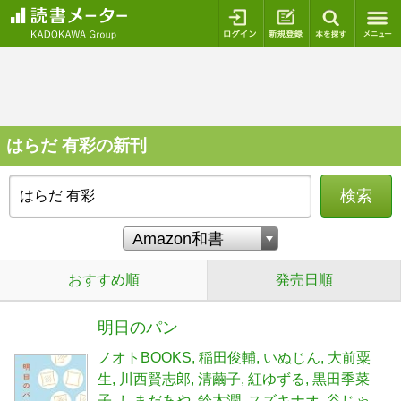
ログイン
新規登録
本を探
はらだ 有彩の新刊
検索
おすすめ順
発売日順
明日のパン
ノオトBOOKS
稲田俊輔
いぬじん
大前粟
生
川西賢志郎
清繭子
紅ゆずる
黒田季菜
子
しまだあや
鈴木潤
スズキナオ
谷じゃ