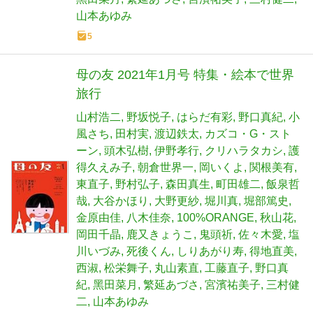
山本あゆみ
5
母の友 2021年1月号 特集・絵本で世界
旅行
山村浩二
野坂悦子
はらだ有彩
野口真紀
小
風さち
田村実
渡辺鉄太
カズコ・G・スト
ーン
頭木弘樹
伊野孝行
クリハラタカシ
護
得久えみ子
朝倉世界一
岡いくよ
関根美有
東直子
野村弘子
森田真生
町田雄二
飯泉哲
哉
大谷かほり
大野更紗
堀川真
堀部篤史
金原由佳
八木佳奈
100%ORANGE
秋山花
岡田千晶
鹿又きょうこ
鬼頭祈
佐々木愛
塩
川いづみ
死後くん
しりあがり寿
得地直美
西淑
松栄舞子
丸山素直
工藤直子
野口真
紀
黑田菜月
繁延あづさ
宮濱祐美子
三村健
二
山本あゆみ