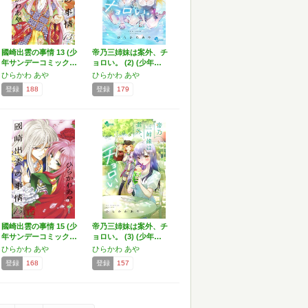
國崎出雲の事情 13 (少
帝乃三姉妹は案外、チ
年サンデーコミック…
ョロい。 (2) (少年…
ひらかわ あや
ひらかわ あや
登録
188
登録
179
國崎出雲の事情 15 (少
帝乃三姉妹は案外、チ
年サンデーコミック…
ョロい。 (3) (少年…
ひらかわ あや
ひらかわ あや
登録
168
登録
157