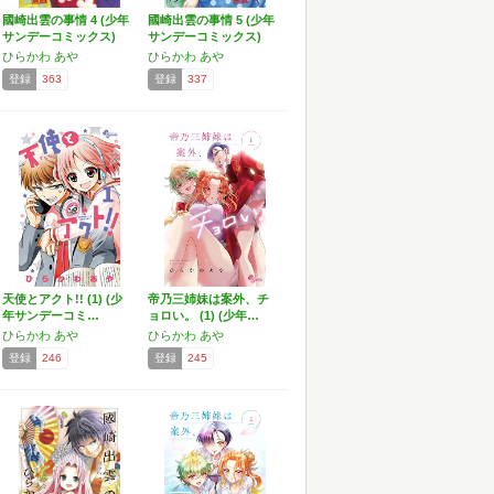
國崎出雲の事情 4 (少年
國崎出雲の事情 5 (少年
サンデーコミックス)
サンデーコミックス)
ひらかわ あや
ひらかわ あや
登録
363
登録
337
天使とアクト!! (1) (少
帝乃三姉妹は案外、チ
年サンデーコミ…
ョロい。 (1) (少年…
ひらかわ あや
ひらかわ あや
登録
246
登録
245