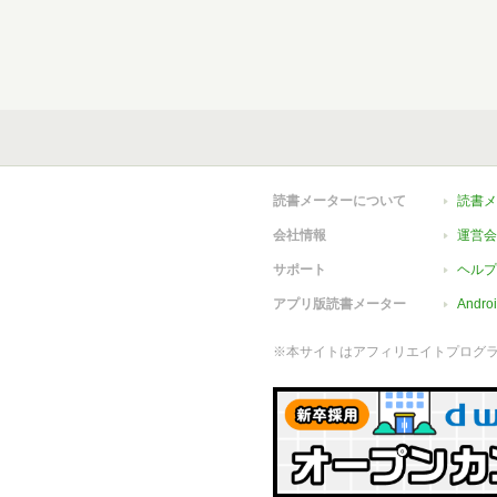
読書メーターについて
読書メ
会社情報
運営会
サポート
ヘルプ
アプリ版読書メーター
Andr
※本サイトはアフィリエイトプログ