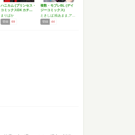
ハニカム (プリンセス・
複数・モブレBL (デイ
コミックスDX カチ…
ジーコミックス)
まりぱか
ときしば,暁あまま,アカギギショウ,松本ノダ,雨宮かよう,美和,あらかた,渦井,コモトミ裕間,まりぱか
登録
69
登録
44