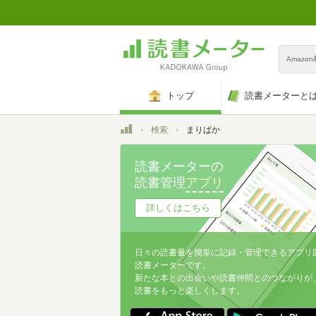
Amazo
トップ
読書メーターと
トップ
検索
まりぱか
読書メーターの
読書管理
アプリ
詳しくはこちら
日々の読書量を簡単に記録・管理できるアプリ
読書メーターです。
新たな本との出会いや読書仲間とのつながりが
読書をもっと楽しくします。