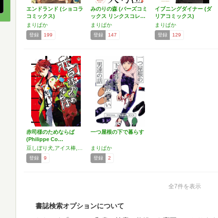
エンドランド (ショコラ
みのりの森 (バーズコミ
イブニングダイナー (ダ
コミックス)
ックス リンクスコレ…
リアコミックス)
まりぱか
まりぱか
まりぱか
登録
199
登録
147
登録
129
赤司様のためならば
一つ屋根の下で暮らす
(Philippe Co…
豆しぼり犬,アイス棒,悠,理人,河嶋オリガ,いづみ,癸ひな,愛見,明菜,まりぱか,竜希,んぐぐ,ぶおす
まりぱか
登録
9
登録
2
全7件を表示
書誌検索オプションについて