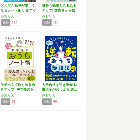
どんどん勉強が楽しく
気分も効率もみるみる
なるノート術 いますぐ
アップ! 文房具から始
使…
め…
みおりん
みおりん
登録
170
登録
111
モチベも点数もめきめ
大学合格を引き寄せる!
きアップ! 中学生のお
東大卒がおしえる 逆…
う…
みおりん
みおりん
登録
68
登録
66