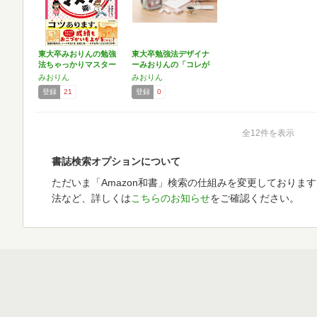
東大卒みおりんの勉強
東大卒勉強法デザイナ
法ちゃっかりマスター
ーみおりんの「コレが
術:…
欲し…
みおりん
みおりん
登録
21
登録
0
全12件を表示
書誌検索オプションについて
ただいま「Amazon和書」検索の仕組みを変更しておりま
法など、詳しくは
こちらのお知らせ
をご確認ください。