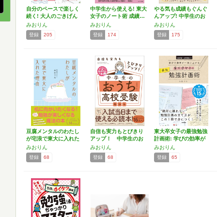
自分のペースで楽しく
中学生から使える! 東大
やる気も成績もぐんぐ
続く! 大人のごきげん
女子のノート術 成績…
んアップ! 中学生のお
独…
う…
みおりん
みおりん
みおりん
登録
205
登録
174
登録
175
豆腐メンタルのわたし
自信も実力もとびきり
東大卒女子の最強勉強
が宅浪で東大に入れた
アップ！ 中学生のお
計画術: 学びの効率が
理由
うち…
一…
みおりん
みおりん
みおりん
登録
68
登録
68
登録
65