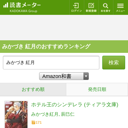
ログイン
新規登録
本を探
みかづき 紅月のおすすめランキング
検索
おすすめ順
発売日順
ホテル王のシンデレラ (ティアラ文庫)
みかづき紅月
辰巳仁
171