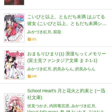
こいびと以上、ともだち未満 はぶてる
彼女 (こいびと以上、ともだち未満シリ
ーズ) (スーパーダッシュ文庫)
みかづき紅月
双龍
151
おまもりひまり(1) 浪漫ちっくメモリー
(富士見ファンタジア文庫 ま 2-1-1)
みかづき紅月
的良みらん
的良みらん
140
School Heart's 月と花火と約束と (一迅
社文庫)
伏見つかさ
内田竜宮丞
みかづき紅月
Visual Art’s mana
魁
樋上いたる
みけおう