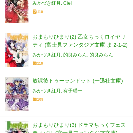
みかづき紅月
Ciel
110
おまもりひまり(2) 乙女ちっくロイヤリ
ティ (富士見ファンタジア文庫 ま 2-1-2)
みかづき紅月
的良みらん
的良みらん
110
放課後トゥーランドット (一迅社文庫)
みかづき紅月
有子瑶一
109
おまもりひまり(3) ドラマちっくフェス
ティバル (富士見ファンタジア文庫)