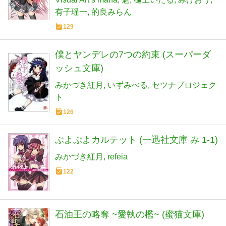
有子瑶一
的良みらん
129
僕とヤンデレの7つの約束 (スーパーダ
ッシュ文庫)
みかづき紅月
いずみべる
セツナプロジェク
ト
126
ぶよぶよカルテット (一迅社文庫 み 1-1)
みかづき紅月
refeia
122
石油王の略奪 ~愛執の檻~ (蜜猫文庫)