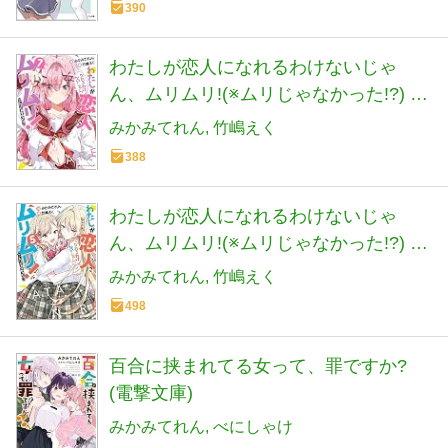
390
わたしが恋人になれるわけないじゃ
ん、ムリムリ!(※ムリじゃなかった!?) 7
(ダッシュエックス文庫)
みかみてれん
竹嶋えく
388
わたしが恋人になれるわけないじゃ
ん、ムリムリ!(※ムリじゃなかった!?) 5
(ダッシュエックス文庫)
みかみてれん
竹嶋えく
498
百合に挟まれてる女って、罪ですか?
(電撃文庫)
みかみてれん
べにしゃけ