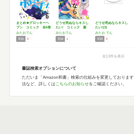
まとめ★グロッキーヘ
どうせ死ぬならキスし
どうせ死ぬならキスし
ブン コミック 全6巻
たい! コミック 新
たい!(3)
セ…
品 …
みたおでん
みたおでん
みたお でん
登録
0
登録
1
登録
0
全13件を表示
書誌検索オプションについて
ただいま「Amazon和書」検索の仕組みを変更しておりま
法など、詳しくは
こちらのお知らせ
をご確認ください。