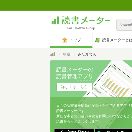
Amazo
トップ
読書メーターと
トップ
検索
みたお でん
読書メーターの
読書管理
アプリ
詳しくはこちら
日々の読書量を簡単に記録・管理できるアプリ
読書メーターです。
新たな本との出会いや読書仲間とのつながりが
読書をもっと楽しくします。