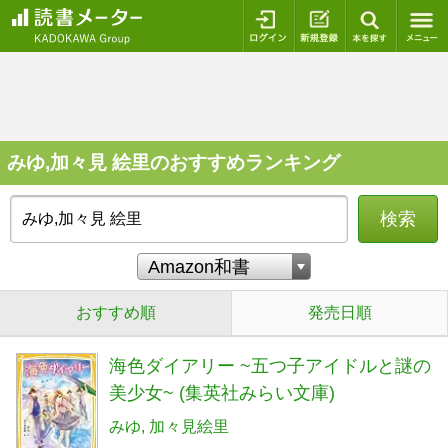
ログイン
新規登録
本を探
みゆ,加々見 絵里のおすすめランキング
検索
おすすめ順
発売日順
海色ダイアリー ~五つ子アイドルと謎の
美少女~ (集英社みらい文庫)
みゆ
加々見絵里