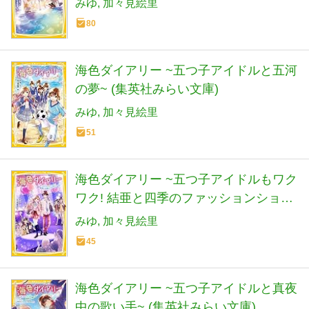
みゆ
加々見絵里
80
海色ダイアリー ~五つ子アイドルと五河
の夢~ (集英社みらい文庫)
みゆ
加々見絵里
51
海色ダイアリー ~五つ子アイドルもワク
ワク! 結亜と四季のファッションショー
~ (集英社みらい文庫)
みゆ
加々見絵里
45
海色ダイアリー ~五つ子アイドルと真夜
中の歌い手~ (集英社みらい文庫)