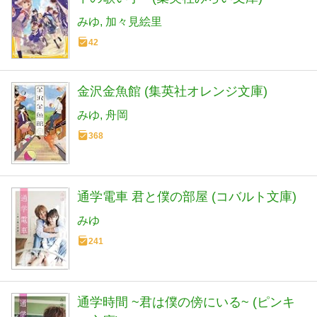
みゆ
加々見絵里
42
金沢金魚館 (集英社オレンジ文庫)
みゆ
舟岡
368
通学電車 君と僕の部屋 (コバルト文庫)
みゆ
241
通学時間 ~君は僕の傍にいる~ (ピンキ