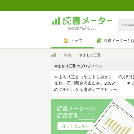
Amazo
トップ
読書メーターと
トップ
検索
やまもり三香
やまもり三香 のプロフィール
やまもり三香（やまもりみか）。10月8日
まれ、石川県金沢市出身。2006年、「キ
のクチビルから魔法」でデビュー。
読書メーターの
読書管理
アプリ
詳しくはこちら