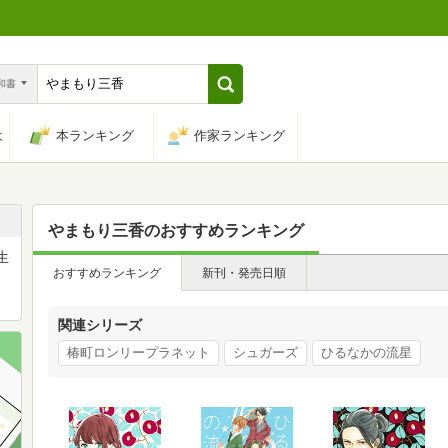
n和書
は
本ランキング
作家ランキング
やまもり三香
のおすすめランキング
生
おすすめランキング
新刊・発売日順
ミ
関連シリーズ
椿町ロンリープラネット
シュガーズ
ひるなかの流星