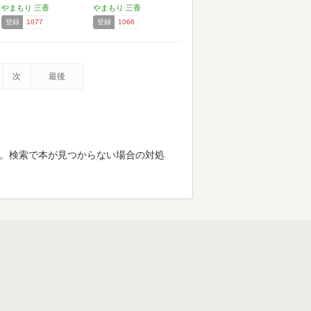
やまもり 三香
やまもり 三香
登録
1077
登録
1066
次
最後
す。検索で本が見つからない場合の対処