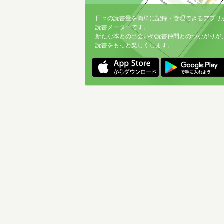
日々の読書量を簡単に記録・管理できるアプリ
読書メーターです。
新たな本との出会いや読書仲間とのつながりが
読書をもっと楽しくします。