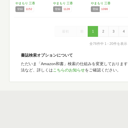
やまもり 三香
やまもり 三香
やまもり 三香
登録
1152
登録
1128
登録
1096
最初
前
1
2
3
4
全76件中 1 - 20件を表示
書誌検索オプションについて
ただいま「Amazon和書」検索の仕組みを変更しておりま
法など、詳しくは
こちらのお知らせ
をご確認ください。