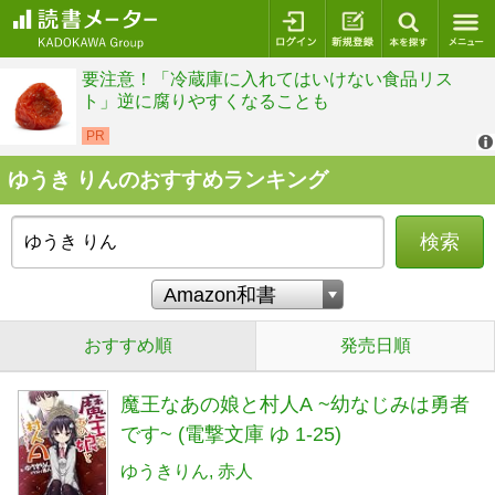
ログイン
新規登録
本を探
ゆうき りんのおすすめランキング
検索
おすすめ順
発売日順
魔王なあの娘と村人A ~幼なじみは勇者
です~ (電撃文庫 ゆ 1-25)
ゆうきりん
赤人