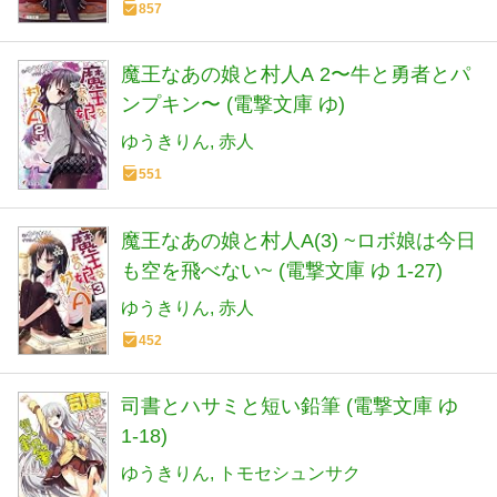
857
魔王なあの娘と村人A 2〜牛と勇者とパ
ンプキン〜 (電撃文庫 ゆ)
ゆうきりん
赤人
551
魔王なあの娘と村人A(3) ~ロボ娘は今日
も空を飛べない~ (電撃文庫 ゆ 1-27)
ゆうきりん
赤人
452
司書とハサミと短い鉛筆 (電撃文庫 ゆ
1-18)
ゆうきりん
トモセシュンサク