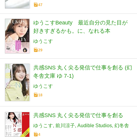
47
ゆうこすBeauty 最近自分の見た目が
好きすぎるかも。に、なれる本
ゆうこす
29
共感SNS 丸く尖る発信で仕事を創る (幻
冬舎文庫 ゆ 7-1)
ゆうこす
18
共感SNS 丸く尖る発信で仕事を創る
ゆうこす
前川涼子
Audible Studios
幻冬舎
4