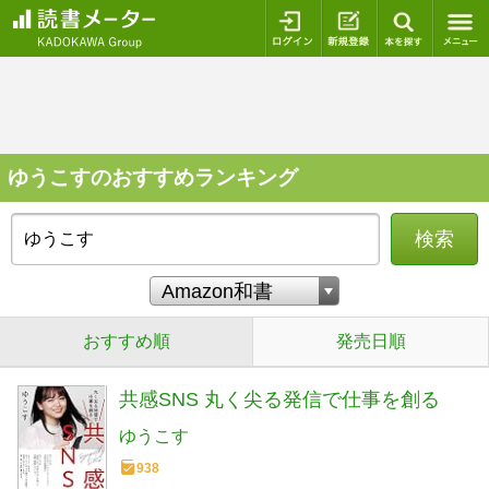
ログイン
新規登録
本を探
ゆうこすのおすすめランキング
検索
おすすめ順
発売日順
共感SNS 丸く尖る発信で仕事を創る
ゆうこす
938