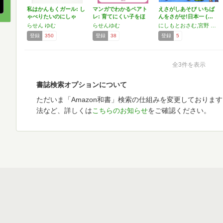
私はかんもくガール: し
マンガでわかるペアト
えさがしあそび いちば
ゃべりたいのにしゃ
レ: 育てにくい子をほ
んをさがせ!日本一 (…
べ…
め…
らせん ゆむ
らせんゆむ
にしもとおさむ,宮野 耕治,The rocket gold star,仲田 まりこ,イクタケマコト,なかさこかずひこ,谷合 由紀子,らせんゆむ,やまだゆか,村田 桃香
登録
350
登録
38
登録
5
全3件を表示
書誌検索オプションについて
ただいま「Amazon和書」検索の仕組みを変更しておりま
法など、詳しくは
こちらのお知らせ
をご確認ください。