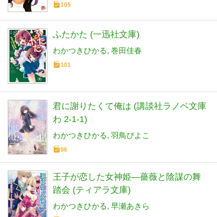
105
ふたかた (一迅社文庫)
わかつきひかる
巻田佳春
101
君に謝りたくて俺は (講談社ラノベ文庫
わ 2-1-1)
わかつきひかる
羽鳥ぴよこ
96
王子が恋した女神姫―薔薇と陰謀の舞
踏会 (ティアラ文庫)
わかつきひかる
早瀬あきら