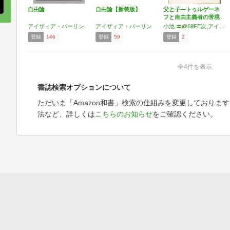
自由論
自由論【新装版】
父と子―トゥルゲーネ
フと自由主義者の苦境
(…
アイザィア・バーリン
アイザィア・バーリン
小池 〓@69FE次,アイザィア・バーリン
登録
146
登録
59
登録
2
全4件を表示
書誌検索オプションについて
ただいま「Amazon和書」検索の仕組みを変更しておりま
法など、詳しくは
こちらのお知らせ
をご確認ください。