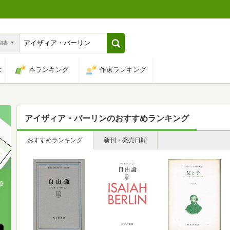
n和書
は
本ランキング
作家ランキング
アイザィア・バーリン
のおすすめランキング
おすすめランキング
新刊・発売日順
版
、