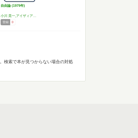
自由論 (1979年)
小川 晃一,アイザィア・バーリン
登録
0
す。検索で本が見つからない場合の対処