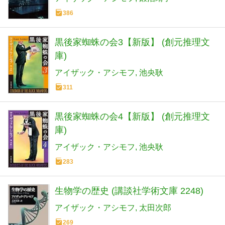
386
黒後家蜘蛛の会3【新版】 (創元推理文
庫)
アイザック・アシモフ
池央耿
311
黒後家蜘蛛の会4【新版】 (創元推理文
庫)
アイザック・アシモフ
池央耿
283
生物学の歴史 (講談社学術文庫 2248)
アイザック・アシモフ
太田次郎
269