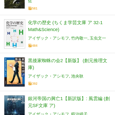
佐
581
化学の歴史 (ちくま学芸文庫 ア 32-1
Math&Science)
アイザック・アシモフ
竹内敬一
玉虫文一
484
黒後家蜘蛛の会2【新版】 (創元推理文
庫)
アイザック・アシモフ
池央耿
392
銀河帝国の興亡1【新訳版】: 風雲編 (創
元SF文庫 ア)
アイザック・アシモフ
鍛治靖子