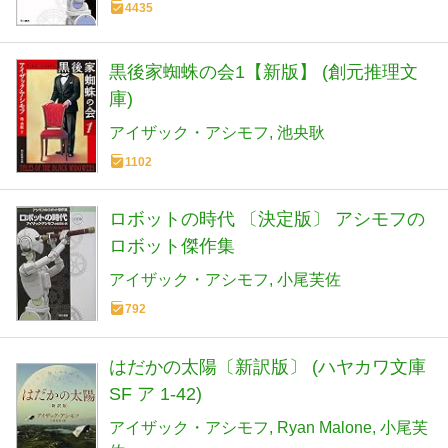
4435
黒後家蜘蛛の会1【新版】 (創元推理文
庫)
アイザック・アシモフ
池央耿
1102
ロボットの時代 〔決定版〕 アシモフの
ロボット傑作集
アイザック・アシモフ
小尾芙佐
792
はだかの太陽〔新訳版〕 (ハヤカワ文庫
SF ア 1-42)
アイザック・アシモフ
Ryan Malone
小尾芙