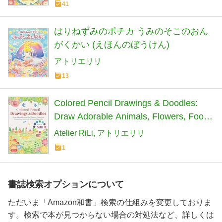
41
はりねずみのポチカ うみのそこのおん
がくかい (えほんのぼうけん)
アトリエリリ
13
Colored Pencil Drawings & Doodles:
Draw Adorable Animals, Flowers, Foods
and Characters With Just 12 Colored
Atelier RiLi
アトリエリリ
Pencils! (Over 500 Illustrations + How-to
1
Videos!)
書誌検索オプションについて
ただいま「Amazon和書」検索の仕組みを変更しておりま
す。検索で本が見つからない場合の対処法など、詳しくは