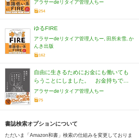
アラサーdeリタイア管理人ちー
254
ゆるFIRE
アラサーdeリタイア管理人ちー
田所未雪
か
んき出版
162
自由に生きるためにお金にも働いても
らうことにしました。 お金持ちでも
投資の天才でもない私たちの新NISA、
アラサーdeリタイア管理人ちー
iDeCo戦略
75
書誌検索オプションについて
ただいま「Amazon和書」検索の仕組みを変更しておりま