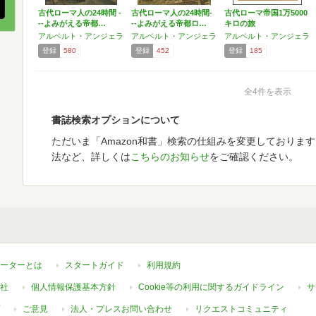
古代ローマ人の24時間 -
古代ローマ人の24時間-
古代ローマ帝国1万5000
--よみがえる帝都…
--よみがえる帝都ロ…
キロの旅
アルベルト・アンジェラ
アルベルト・アンジェラ
アルベルト・アンジェラ
登録
580
登録
452
登録
185
全4件を表示
書誌検索オプションについて
ただいま「Amazon和書」検索の仕組みを変更しておりま
法など、詳しくは
こちらのお知らせ
をご確認ください。
ーターとは
スタートガイド
利用規約
社
個人情報保護基本方針
Cookie等の利用に関するガイドライン
サ
ご意見
法人・プレスお問い合わせ
リクエストコミュニティ