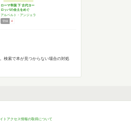
ローマ帝国 下 古代ヨー
ロッパの全土をめぐ
る…
アルベルト・アンジェラ
登録
4
す。検索で本が見つからない場合の対処
イトアクセス情報の取得について