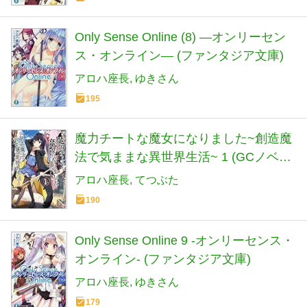
Only Sense Online (8) ―オンリーセン
ス・オンライン― (ファンタジア文庫)
アロハ座長
ゆきさん
195
魔力チートな魔女になりました~創造魔
法で気ままな異世界生活~ 1 (GCノベル
ズ)
アロハ座長
てつぶた
190
Only Sense Online 9 ‐オンリーセンス・
オンライン‐ (ファンタジア文庫)
アロハ座長
ゆきさん
179