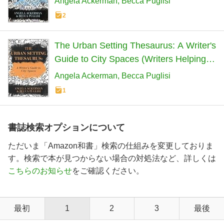
Angela Ackerman
Becca Puglisi
2
The Urban Setting Thesaurus: A Writer's
Guide to City Spaces (Writers Helping
Writers Series)
Angela Ackerman
Becca Puglisi
1
書誌検索オプションについて
ただいま「Amazon和書」検索の仕組みを変更しておりま
す。検索で本が見つからない場合の対処法など、詳しくは
こちらのお知らせ
をご確認ください。
最初
1
2
3
最後