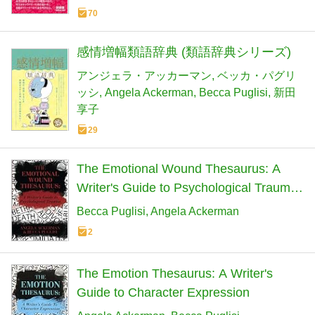
70
感情増幅類語辞典 (類語辞典シリーズ)
アンジェラ・アッカーマン
ベッカ・パグリ
ッシ
Angela Ackerman
Becca Puglisi
新田
享子
29
The Emotional Wound Thesaurus: A
Writer's Guide to Psychological Trauma
(Writers Helping Writers Series)
Becca Puglisi
Angela Ackerman
2
The Emotion Thesaurus: A Writer's
Guide to Character Expression