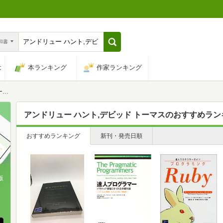
n和書
は
本ランキング
作家ランキング
ス
アンドリュー ハント,デビッド トーマス
のおすすめラン
おすすめランキング
新刊・発売日順
版
、