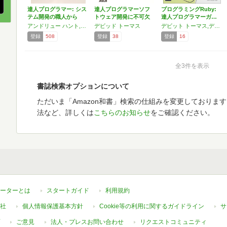
達人プログラマー: シス
達人プログラマーソフ
プログラミングRuby:
テム開発の職人から
トウェア開発に不可欠
達人プログラマーガ…
名…
な基…
アンドリュー ハント,デビッド トーマス
デビッド トーマス
デビット トーマス,デビット トーマス,アンドリュー ハント,アンドリュー ハント
登録
508
登録
38
登録
16
全3件を表示
書誌検索オプションについて
ただいま「Amazon和書」検索の仕組みを変更しておりま
法など、詳しくは
こちらのお知らせ
をご確認ください。
ーターとは
スタートガイド
利用規約
社
個人情報保護基本方針
Cookie等の利用に関するガイドライン
サ
ご意見
法人・プレスお問い合わせ
リクエストコミュニティ