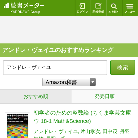
ログイン
新規登録
本を探
アンドレ・ヴェイユのおすすめランキング
検索
おすすめ順
発売日順
初学者のための整数論 (ちくま学芸文庫
ウ 18-1 Math&Science)
アンドレ・ヴェイユ
片山孝次
田中茂
丹羽