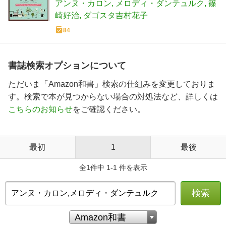
たい! プロのテクニックが知りたい!いつ
アンヌ・カロン
メロディ・ダンテュルク
篠
ものコーヒーをおいしくする知識がイ
崎好治
ダゴスタ吉村花子
ラストでたのしくわかる!
84
書誌検索オプションについて
ただいま「Amazon和書」検索の仕組みを変更しておりま
す。検索で本が見つからない場合の対処法など、詳しくは
こちらのお知らせ
をご確認ください。
最初
1
最後
全1件中 1-1 件を表示
検索