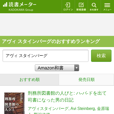
ログイン
新規登録
本を探
アヴィ スタインバーグのおすすめランキング
検索
おすすめ順
発売日順
刑務所図書館の人びと: ハ-バ-ドを出て
司書になった男の日記
アヴィスタインバーグ
Avi Steinberg
金原瑞