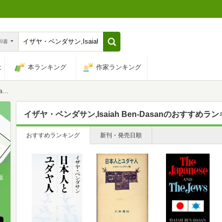
n和書
は
本ランキング
作家ランキング
n
イザヤ・ベンダサン,Isaiah Ben-Dasan
のおすすめラン
おすすめランキング
新刊・発売日順
版
、