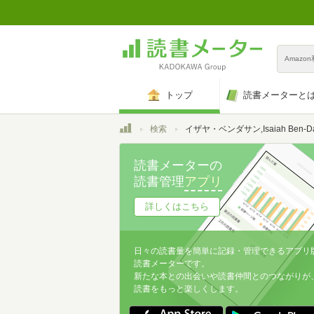
Amazo
トップ
読書メーターと
トップ
検索
イザヤ・ベンダサン,Isaiah Ben-Dasa
読書メーターの
読書管理
アプリ
詳しくはこちら
日々の読書量を簡単に記録・管理できるアプリ
読書メーターです。
新たな本との出会いや読書仲間とのつながりが
読書をもっと楽しくします。