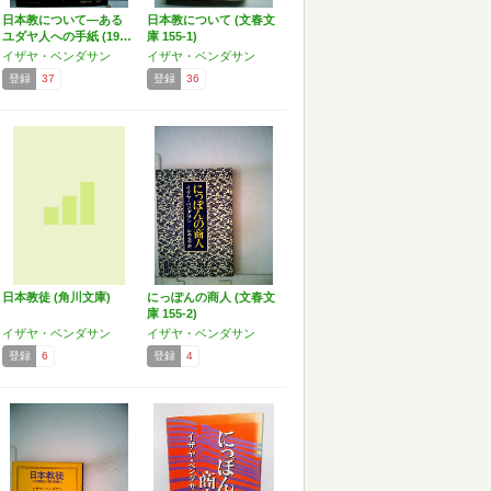
日本教について―ある
日本教について (文春文
ユダヤ人への手紙 (19…
庫 155-1)
イザヤ・ベンダサン
イザヤ・ベンダサン
登録
37
登録
36
日本教徒 (角川文庫)
にっぽんの商人 (文春文
庫 155-2)
イザヤ・ベンダサン
イザヤ・ベンダサン
登録
6
登録
4