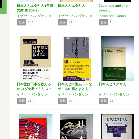
日本人とユダヤ人 (角川
日本人とユダヤ人
Japanese and the
文庫 白 207-1)
Jews …
イザヤ・ベンダサン,Isaiah Ben-Dasan
イザヤ・ベンダサン,Isaiah Ben-Dasan,山本 七平
Isaiah Ben-Dasan
登録
1045
登録
41
登録
1
日本教は日本を救える
日本人と中国人――な
日本人とユダヤ人
か ユダヤ教・キリスト
ぜ、あの国とまともに
教…
付き…
イザヤ・ベンダサン
イザヤ・ベンダサン
イザヤ・ベンダサン
登録
35
登録
34
登録
36