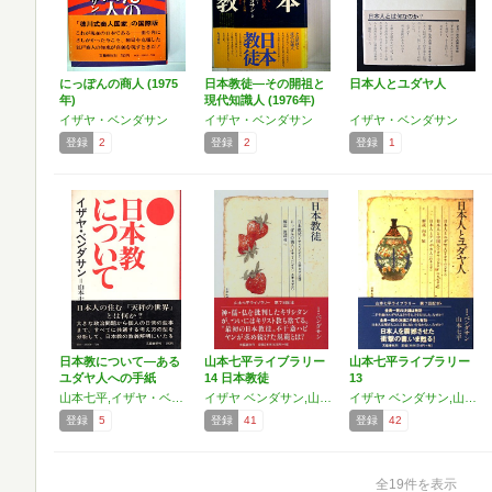
にっぽんの商人 (1975
日本教徒―その開祖と
日本人とユダヤ人
年)
現代知識人 (1976年)
イザヤ・ベンダサン
イザヤ・ベンダサン
イザヤ・ベンダサン
登録
2
登録
2
登録
1
日本教について―ある
山本七平ライブラリー
山本七平ライブラリー
ユダヤ人への手紙
14 日本教徒
13
山本七平,イザヤ・ベンダサン
イザヤ ベンダサン,山本 七平,Isaiah Ben-Dasan
イザヤ ベンダサン,山本 七平,Isaiah Ben-Dasan
登録
5
登録
41
登録
42
全19件を表示