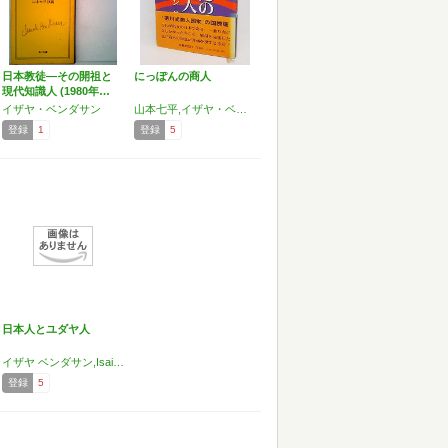
日本教徒―その開祖と
にっぽんの商人
現代知識人 (1980年…
イザヤ・ベンダサン
山本七平,イザヤ・ベンダサン
登録
1
登録
5
日本人とユダヤ人
イザヤ ベンダサン,Isaiah Ben-Dasan,渡部 昇一
登録
5