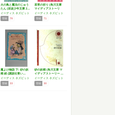
火の鳥と魔法のじゅう
若草の祈り (角川文庫
たん (岩波少年文庫 2…
マイディアストーリ
ー…
イーディス ネズビット
イーディス ネズビット
登録
76
登録
71
魔よけ物語 下: 砂の妖
砂の妖精 (角川文庫 マ
精 続 (講談社青い…
イディアストーリー …
イーディス ネズビット
イーディス ネズビット
登録
33
登録
30