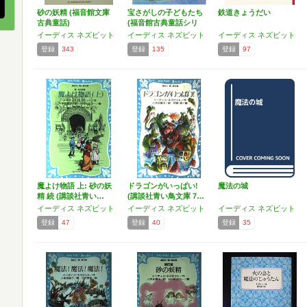
砂の妖精 (福音館文庫
宝さがしの子どもたち
鉄道きょうだい
古典童話)
(福音館古典童話シリ
ー…
イーディス ネズビット
イーディス ネズビット
イーディス ネズビット
登録
343
登録
135
登録
97
魔よけ物語 上: 砂の妖
ドラゴンがいっぱい!
魔法の城
精 続 (講談社青い…
(講談社青い鳥文庫 7…
イーディス ネズビット
イーディス ネズビット
イーディス ネズビット
登録
47
登録
40
登録
35