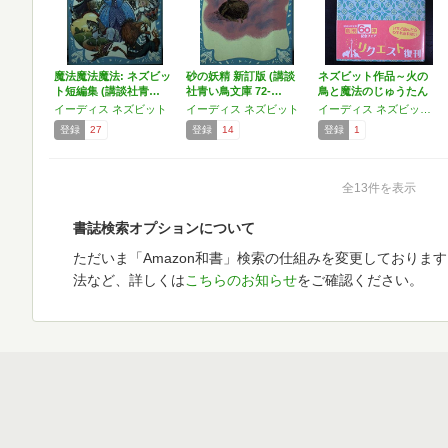
魔法魔法魔法: ネズビッ
砂の妖精 新訂版 (講談
ネズビット作品～火の
ト短編集 (講談社青…
社青い鳥文庫 72-…
鳥と魔法のじゅうたん
イーディス ネズビット
イーディス ネズビット
イーディス ネズビット,猪熊 葉子 (翻訳)
登録
27
登録
14
登録
1
全13件を表示
書誌検索オプションについて
ただいま「Amazon和書」検索の仕組みを変更しておりま
法など、詳しくは
こちらのお知らせ
をご確認ください。