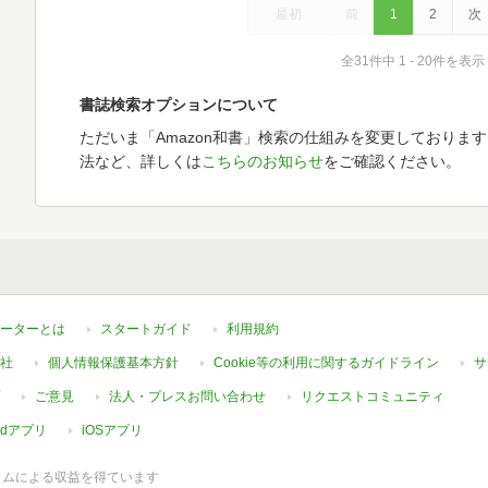
最初
前
1
2
次
全31件中 1 - 20件を表示
書誌検索オプションについて
ただいま「Amazon和書」検索の仕組みを変更しておりま
法など、詳しくは
こちらのお知らせ
をご確認ください。
ーターとは
スタートガイド
利用規約
社
個人情報保護基本方針
Cookie等の利用に関するガイドライン
サ
ご意見
法人・プレスお問い合わせ
リクエストコミュニティ
oidアプリ
iOSアプリ
ラムによる収益を得ています