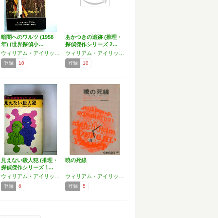
暗闇へのワルツ (1958
あかつきの追跡 (推理・
年) (世界探偵小…
探偵傑作シリーズ 2…
ウィリアム・アイリッシュ
ウィリアム・アイリッシュ
登録
10
登録
10
見えない殺人犯 (推理・
暁の死線
探偵傑作シリーズ 1…
ウィリアム・アイリッシュ
ウィリアム・アイリッシュ
登録
6
登録
5