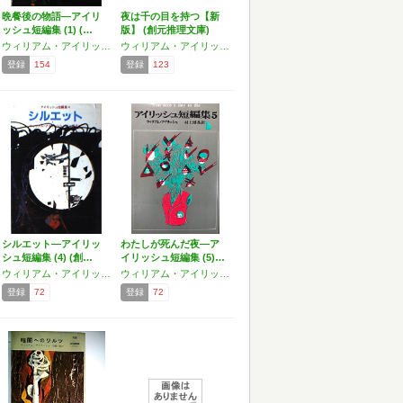
晩餐後の物語―アイリ
夜は千の目を持つ【新
ッシュ短編集 (1) (…
版】 (創元推理文庫)
ウィリアム・アイリッシュ
ウィリアム・アイリッシュ
登録
154
登録
123
シルエット―アイリッ
わたしが死んだ夜―ア
シュ短編集 (4) (創…
イリッシュ短編集 (5)…
ウィリアム・アイリッシュ
ウィリアム・アイリッシュ
登録
72
登録
72