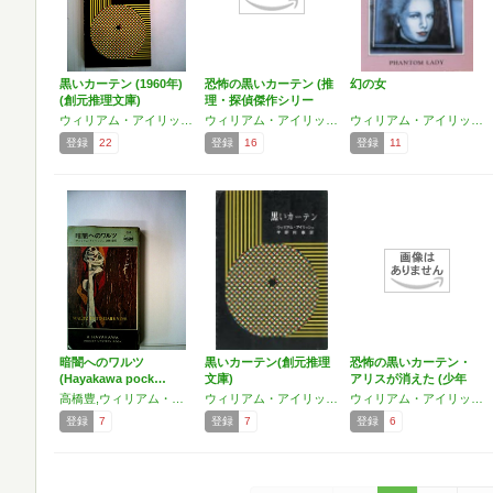
黒いカーテン (1960年)
恐怖の黒いカーテン (推
幻の女
(創元推理文庫)
理・探偵傑作シリー
ズ…
ウィリアム・アイリッシュ
ウィリアム・アイリッシュ
ウィリアム・アイリッシュ
登録
22
登録
16
登録
11
暗闇へのワルツ
黒いカーテン(創元推理
恐怖の黒いカーテン・
(Hayakawa pock…
文庫)
アリスが消えた (少年
少…
高橋豊,ウィリアム・アイリッシュ
ウィリアム・アイリッシュ
ウィリアム・アイリッシュ,福島正実
登録
7
登録
7
登録
6