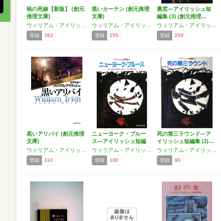
暁の死線【新版】 (創元
黒いカーテン (創元推理
裏窓―アイリッシュ短
推理文庫)
文庫)
編集 (3) (創元推理…
ウィリアム・アイリッシュ
ウィリアム・アイリッシュ
ウィリアム・アイリッシュ
登録
362
登録
255
登録
209
黒いアリバイ (創元推理
ニューヨーク・ブルー
死の第三ラウンド―ア
文庫)
ス―アイリッシュ短編
イリッシュ短編集 (2)…
集 …
ウィリアム・アイリッシュ
ウィリアム・アイリッシュ
ウィリアム・アイリッシュ
登録
110
登録
100
登録
90