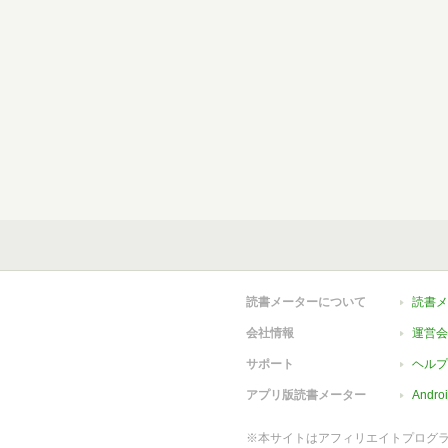
読書メーターについて
読書メ
会社情報
運営会
サポート
ヘルプ
アプリ版読書メーター
Andr
※本サイトはアフィリエイトプログ