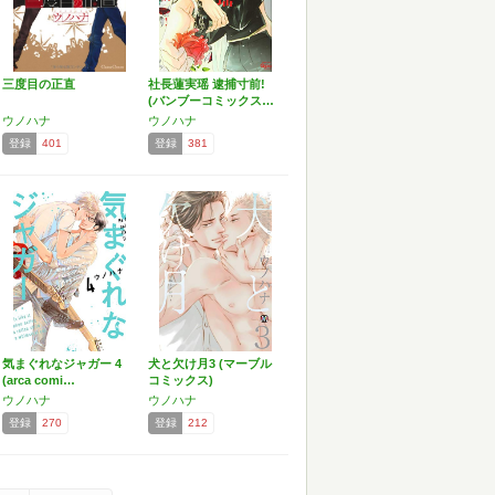
三度目の正直
社長蓮実瑶 逮捕寸前!
(バンブーコミックス…
ウノハナ
ウノハナ
登録
401
登録
381
気まぐれなジャガー 4
犬と欠け月3 (マーブル
(arca comi…
コミックス)
ウノハナ
ウノハナ
登録
270
登録
212