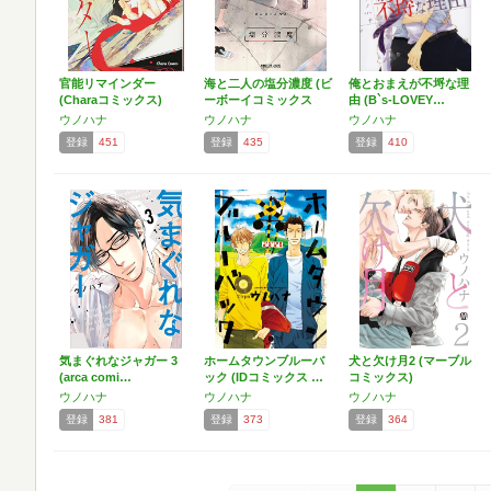
官能リマインダー
海と二人の塩分濃度 (ビ
俺とおまえが不埒な理
(Charaコミックス)
ーボーイコミックス
由 (B`s-LOVEY…
デ…
ウノハナ
ウノハナ
ウノハナ
登録
451
登録
435
登録
410
気まぐれなジャガー 3
ホームタウンブルーバ
犬と欠け月2 (マーブル
(arca comi…
ック (IDコミックス …
コミックス)
ウノハナ
ウノハナ
ウノハナ
登録
381
登録
373
登録
364