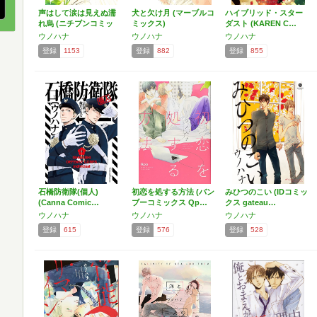
声はして涙は見えぬ濡
犬と欠け月 (マーブルコ
ハイブリッド・スター
れ烏 (ニチブンコミッ
ミックス)
ダスト (KAREN C…
ク…
ウノハナ
ウノハナ
ウノハナ
登録
1153
登録
882
登録
855
石橋防衛隊(個人)
初恋を処する方法 (バン
みひつのこい (IDコミッ
(Canna Comic…
ブーコミックス Qp…
クス gateau…
ウノハナ
ウノハナ
ウノハナ
登録
615
登録
576
登録
528