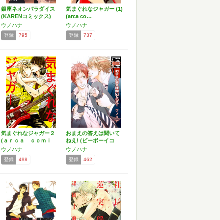
銀座ネオンパラダイス
気まぐれなジャガー (1)
(KARENコミックス)
(arca co…
ウノハナ
ウノハナ
登録
795
登録
737
気まぐれなジャガー２
おまえの答えは聞いて
(ａｒｃａ ｃｏｍｉ
ねえ! (ビーボーイコ
ｃ…
ミ…
ウノハナ
ウノハナ
登録
498
登録
462