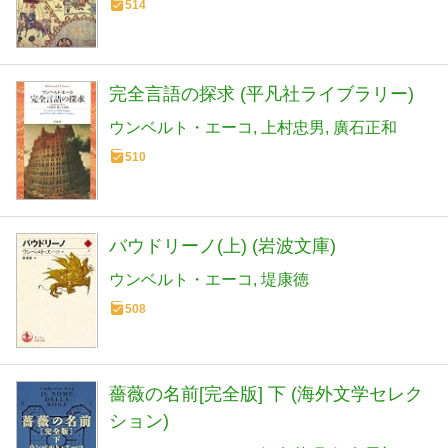
514
完全言語の探求 (平凡社ライブラリー)
ウンベルト・エーコ
上村忠男
廣石正和
510
バウドリーノ(上) (岩波文庫)
ウンベルト・エーコ
堤康徳
508
薔薇の名前[完全版] 下 (海外文学セレク
ション)