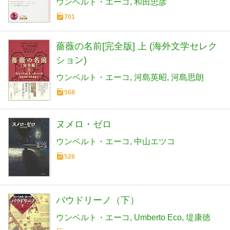
ウンベルト・エーコ
和田忠彦
701
薔薇の名前[完全版] 上 (海外文学セレク
ション)
ウンベルト・エーコ
河島英昭
河島思朗
568
ヌメロ・ゼロ
ウンベルト・エーコ
中山エツコ
526
バウドリーノ（下）
ウンベルト・エーコ
Umberto Eco
堤康徳