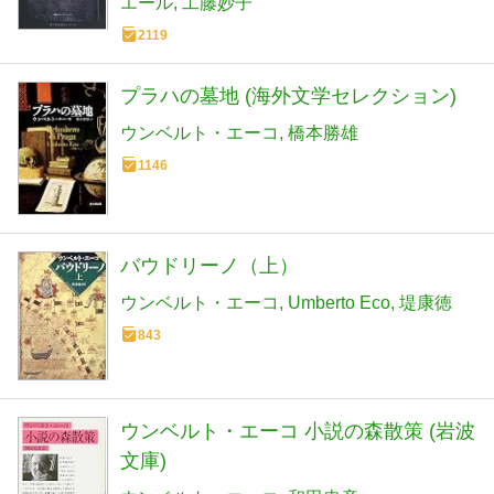
エール
工藤妙子
2119
プラハの墓地 (海外文学セレクション)
ウンベルト・エーコ
橋本勝雄
1146
バウドリーノ（上）
ウンベルト・エーコ
Umberto Eco
堤康徳
843
ウンベルト・エーコ 小説の森散策 (岩波
文庫)