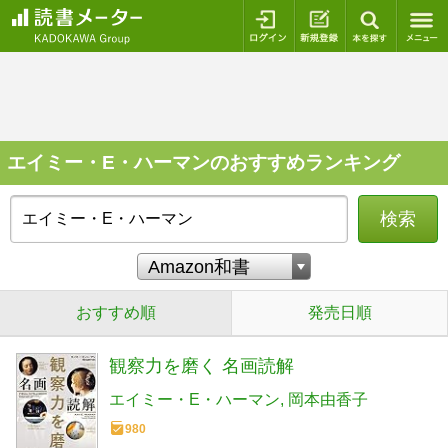
ログイン
新規登録
本を探
エイミー・E・ハーマンのおすすめランキング
検索
おすすめ順
発売日順
観察力を磨く 名画読解
エイミー・E・ハーマン
岡本由香子
980