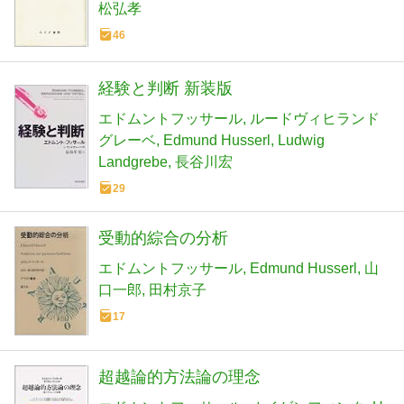
松弘孝
46
経験と判断 新装版
エドムントフッサール
ルードヴィヒランド
グレーベ
Edmund Husserl
Ludwig
Landgrebe
長谷川宏
29
受動的綜合の分析
エドムントフッサール
Edmund Husserl
山
口一郎
田村京子
17
超越論的方法論の理念