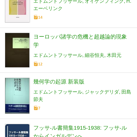
エドムントフッサール
オイゲンフィンク
H.
エーベリンク
14
ヨーロッパ諸学の危機と超越論的現象
学
エドムントフッサール
細谷恒夫
木田元
12
幾何学の起源 新装版
エドムントフッサール
ジャックデリダ
田島
節夫
7
フッサ-ル書簡集1915-1938: フッサ-ル
からインガルデンへ