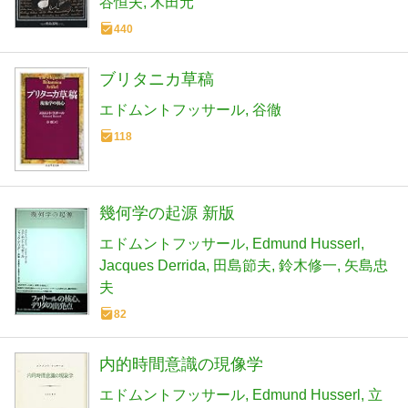
谷恒夫
木田元
440
ブリタニカ草稿
エドムントフッサール
谷徹
118
幾何学の起源 新版
エドムントフッサール
Edmund Husserl
Jacques Derrida
田島節夫
鈴木修一
矢島忠
夫
82
内的時間意識の現像学
エドムントフッサール
Edmund Husserl
立