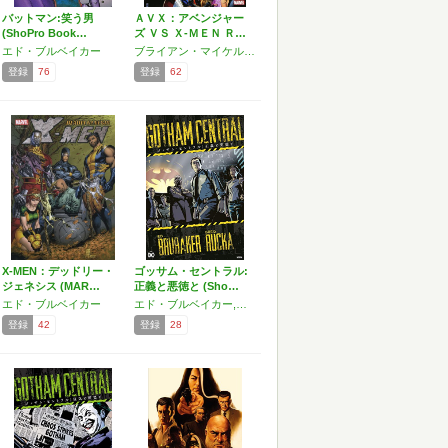
バットマン:笑う男
ＡＶＸ：アベンジャー
(ShoPro Book…
ズ ＶＳ Ｘ-ＭＥＮ Ｒ…
エド・ブルベイカー
ブライアン・マイケル・ベンディス,ジェイソン・アーロン,エド・ブルベイカー,ジョナサン・ヒックマン,マット・フラクション,ジェフ・ローブ
登録
76
登録
62
X-MEN：デッドリー・
ゴッサム・セントラル:
ジェネシス (MAR…
正義と悪徳と (Sho…
エド・ブルベイカー
エド・ブルベイカー,グレッグ・ルッカ
登録
42
登録
28