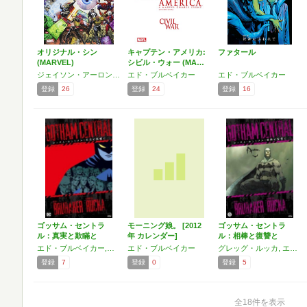
オリジナル・シン
キャプテン・アメリカ:
ファタール
(MARVEL)
シビル・ウォー (MA…
ジェイソン・アーロン,マーク・ウェイド,エド・ブルベイカー
エド・ブルベイカー
エド・ブルベイカー
登録
26
登録
24
登録
16
ゴッサム・セントラ
モーニング娘。 [2012
ゴッサム・セントラ
ル：真実と欺瞞と
年 カレンダー]
ル：相棒と復讐と
エド・ブルベイカー,グレッグ・ルッカ
エド・ブルベイカー
グレッグ・ルッカ, エド・ブルベイカー
登録
7
登録
0
登録
5
全18件を表示