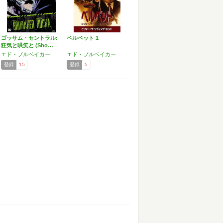
ゴッサム・セントラル:
ベルベット 1
狂気と哄笑と (Sho…
エド・ブルベイカー,グレッグ・ルッカ
エド・ブルベイカー
登録
15
登録
5