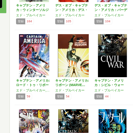
キャプテン・アメリ
デス・オブ・キャプテ
デス・オブ・キャプテ
カ：ウィンターソルジ
ン・アメリカ：デス・
ン・アメリカ：バーデ
ャー …
オブ…
ン・…
エド・ブルベイカー
エド・ブルベイカー
エド・ブルベイカー
登録
164
登録
105
登録
104
キャプテン・アメリカ:
キャプテン・アメリカ:
キャプテン・アメリ
ロード・トゥ・リボー
リボーン (MARVE…
カ：シビル・ウォー
ン…
エド・ブルベイカー,ロジャー・スターン,マーク・ウェイド,ポール・ディニ
エド・ブルベイカー
エド・ブルベイカー
登録
59
登録
54
登録
44