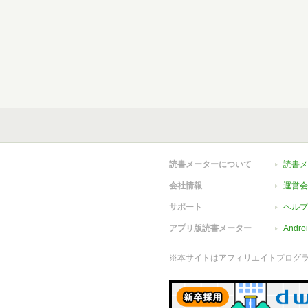
読書メーターについて
読書メ
会社情報
運営会
サポート
ヘルプ
アプリ版読書メーター
Andr
※本サイトはアフィリエイトプログ