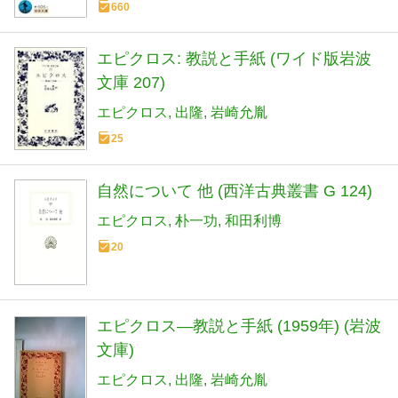
660
エピクロス: 教説と手紙 (ワイド版岩波
文庫 207)
エピクロス
出隆
岩崎允胤
25
自然について 他 (西洋古典叢書 G 124)
エピクロス
朴一功
和田利博
20
エピクロス―教説と手紙 (1959年) (岩波
文庫)
エピクロス
出隆
岩崎允胤