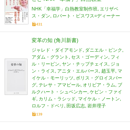
NHK「幸福学」白熱教室制作班
エリザベ
ス・ダン
ロバート・ビスワス=ディーナー
431
変革の知 (角川新書)
ジャレド・ダイアモンド
ダニエル・ピンク
アダム・グラント
セス・ゴーディン
フィ
ル・リービン
ヤン・チップチェイス
ジョ
ン・ライス
アニタ・エルバース
趙玉平
マ
イケル・モーリッツ
ボリス・グロイスバー
グ
テレサ・アマビール
オリビア・ラム
ブ
ルクハート・シュベンカー
ケビン・ファイ
ギ
カリム・ラシッド
マイケル・ノートン
ロルフ・ドベリ
田坂広志
岩井理子
139