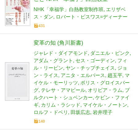
NHK「幸福学」白熱教室制作班
エリザベ
ス・ダン
ロバート・ビスワス=ディーナー
431
変革の知 (角川新書)
ジャレド・ダイアモンド
ダニエル・ピンク
アダム・グラント
セス・ゴーディン
フィ
ル・リービン
ヤン・チップチェイス
ジョ
ン・ライス
アニタ・エルバース
趙玉平
マ
イケル・モーリッツ
ボリス・グロイスバー
グ
テレサ・アマビール
オリビア・ラム
ブ
ルクハート・シュベンカー
ケビン・ファイ
ギ
カリム・ラシッド
マイケル・ノートン
ロルフ・ドベリ
田坂広志
岩井理子
140