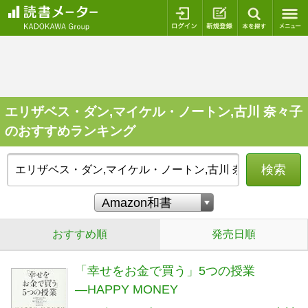
ログイン
新規登録
本を探
エリザベス・ダン,マイケル・ノートン,古川 奈々子
のおすすめランキング
検索
おすすめ順
発売日順
「幸せをお金で買う」5つの授業
―HAPPY MONEY