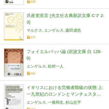
230
共産党宣言 (光文社古典新訳文庫 Cマ 2-
3)
マルクス
エンゲルス
森田成也
177
フォイエルバッハ論 (岩波文庫 白 128-
9)
エンゲルス
松村一人
162
イギリスにおける労働者階級の状態 上:
一九世紀のロンドンとマンチェスター
(岩波文庫 白 129)
エンゲルス
一條和生
杉山忠平