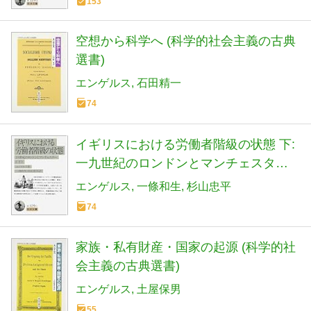
153
空想から科学へ (科学的社会主義の古典
選書)
エンゲルス
石田精一
74
イギリスにおける労働者階級の状態 下:
一九世紀のロンドンとマンチェスター
(岩波文庫 白 129-1)
エンゲルス
一條和生
杉山忠平
74
家族・私有財産・国家の起源 (科学的社
会主義の古典選書)
エンゲルス
土屋保男
55