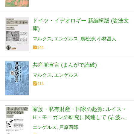
ドイツ・イデオロギー 新編輯版 (岩波文
庫)
マルクス
エンゲルス
廣松渉
小林昌人
544
共産党宣言 (まんがで読破)
マルクス
エンゲルス
414
家族・私有財産・国家の起源: ルイス・
H・モーガンの研究に関連して (岩波文
庫 白 128-8)
エンゲルス
戸原四郎