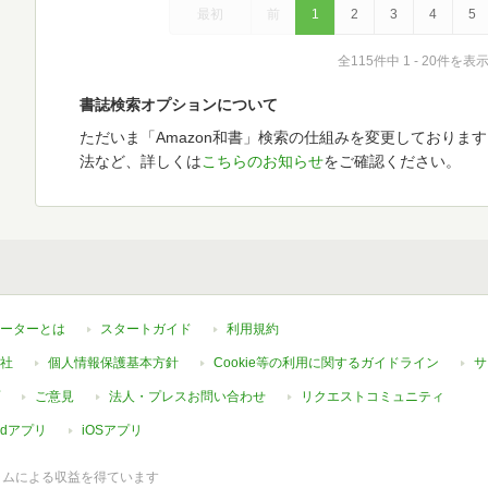
最初
前
1
2
3
4
5
全115件中 1 - 20件を表
書誌検索オプションについて
ただいま「Amazon和書」検索の仕組みを変更しておりま
法など、詳しくは
こちらのお知らせ
をご確認ください。
ーターとは
スタートガイド
利用規約
社
個人情報保護基本方針
Cookie等の利用に関するガイドライン
サ
ご意見
法人・プレスお問い合わせ
リクエストコミュニティ
oidアプリ
iOSアプリ
ラムによる収益を得ています