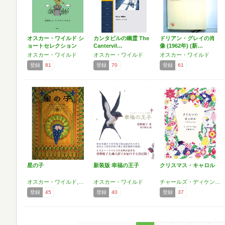
オスカー・ワイルド シ
カンタビルの幽霊 The
ドリアン・グレイの肖
ョートセレクション
Cantervil…
像 (1962年) (新…
幸…
オスカー・ワイルド
オスカー・ワイルド
オスカー・ワイルド
登録
81
登録
70
登録
61
星の子
新装版 幸福の王子
クリスマス・キャロル
オスカー・ワイルド,ジェニファー・ウェストウッド
オスカー・ワイルド
チャールズ・ディケンズ,村岡 花子,オスカー・ワイルド
登録
45
登録
40
登録
37