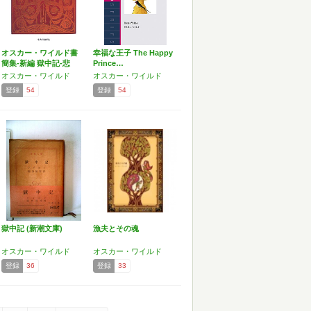
オスカー・ワイルド書
幸福な王子 The Happy
簡集-新編 獄中記-悲
Prince…
哀…
オスカー・ワイルド
オスカー・ワイルド
登録
54
登録
54
獄中記 (新潮文庫)
漁夫とその魂
オスカー・ワイルド
オスカー・ワイルド
登録
36
登録
33