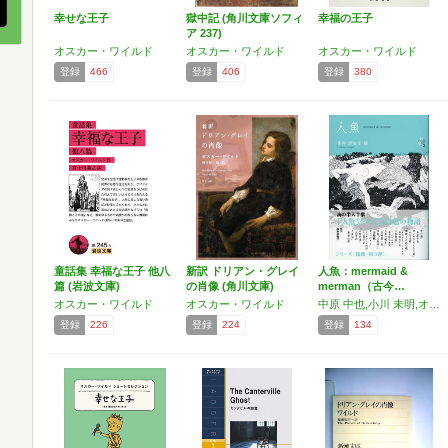
幸せな王子
獄中記 (角川文庫ソフィ
幸福の王子
ア 237)
オスカー・ワイルド
オスカー・ワイルド
オスカー・ワイルド
登録
466
登録
406
登録
380
童話集 幸福な王子 他八
新訳 ドリアン・グレイ
人魚：mermaid &
篇 (岩波文庫)
の肖像 (角川文庫)
merman（古今…
オスカー・ワイルド
オスカー・ワイルド
中原 中也,小川 未明,オスカー・ワイルド,アンデルセン,谷崎 潤一郎,高橋 鐵,太宰 治,安部 公房
登録
226
登録
224
登録
134