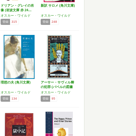
ドリアン・グレイの肖
新訳 サロメ (角川文庫)
像 (岩波文庫 赤 24…
オスカー・ワイルド
オスカー・ワイルド
登録
315
登録
248
理想の夫 (角川文庫)
アーサー・サヴィル卿
の犯罪 (バベルの図書
館…
オスカー・ワイルド
オスカー・ワイルド
登録
134
登録
95