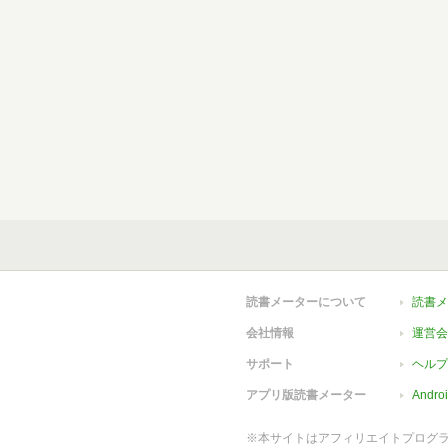
読書メーターについて
読書メ
会社情報
運営会
サポート
ヘルプ
アプリ版読書メーター
Andr
※本サイトはアフィリエイトプログ