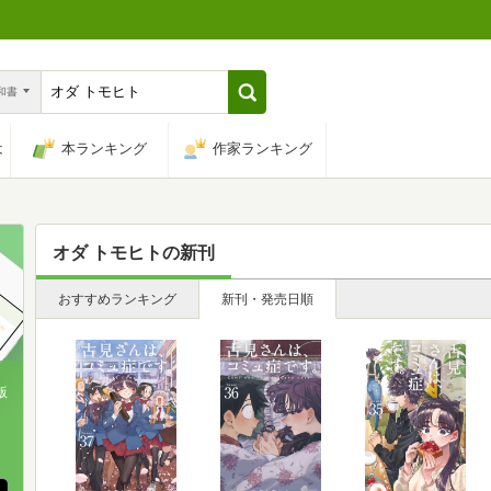
n和書
は
本ランキング
作家ランキング
オダ トモヒト
の新刊
おすすめランキング
新刊・発売日順
版
、