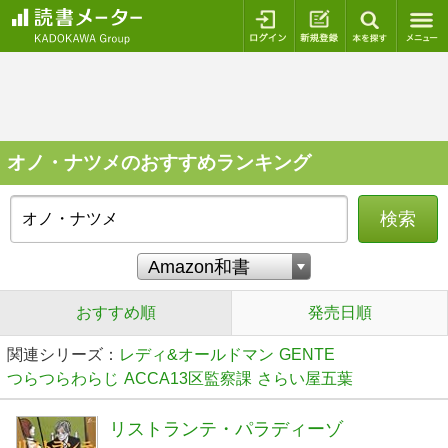
ログイン
新規登録
本を探
オノ・ナツメのおすすめランキング
検索
おすすめ順
発売日順
関連シリーズ：
レディ&オールドマン
GENTE
つらつらわらじ
ACCA13区監察課
さらい屋五葉
リストランテ・パラディーゾ