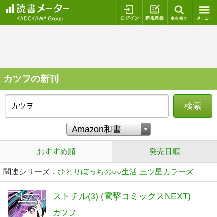
ログイン
新規登録
本を探
カツヲの新刊
検索
おすすめ順
発売日順
関連シリーズ：
ひとりぼっちの○○生活
三ツ星カラーズ
ストチル(3) (電撃コミックスNEXT)
カツヲ