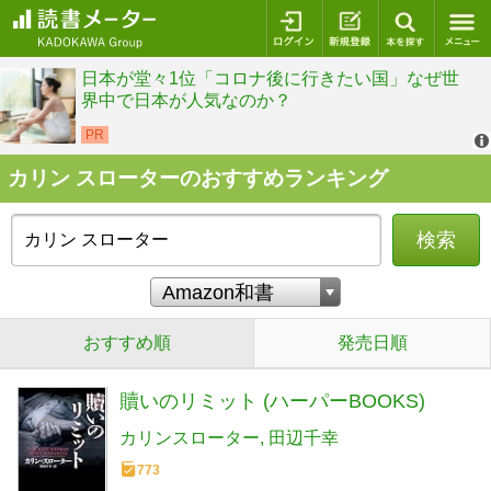
ログイン
新規登録
本を探
カリン スローターのおすすめランキング
検索
おすすめ順
発売日順
贖いのリミット (ハーパーBOOKS)
カリンスローター
田辺千幸
773