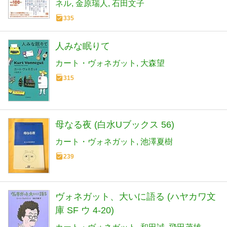
ネル
金原瑞人
石田文子
335
人みな眠りて
カート・ヴォネガット
大森望
315
母なる夜 (白水Uブックス 56)
カート・ヴォネガット
池澤夏樹
239
ヴォネガット、大いに語る (ハヤカワ文
庫 SF ウ 4-20)