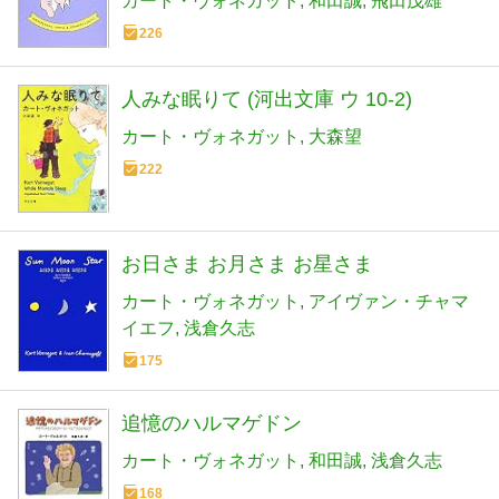
カート・ヴォネガット
和田誠
飛田茂雄
226
人みな眠りて (河出文庫 ウ 10-2)
カート・ヴォネガット
大森望
222
お日さま お月さま お星さま
カート・ヴォネガット
アイヴァン・チャマ
イエフ
浅倉久志
175
追憶のハルマゲドン
カート・ヴォネガット
和田誠
浅倉久志
168