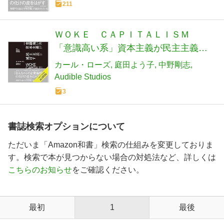
211
ＷＯＫＥ ＣＡＰＩＴＡＬＩＳＭ
「意識高い系」資本主義が民主主義を
滅ぼす
カール・ローズ
庭田よう子
中野剛志
Audible Studios
3
書誌検索オプションについて
ただいま「Amazon和書」検索の仕組みを変更しておりま
す。検索で本が見つからない場合の対処法など、詳しくは
こちらのお知らせ
をご確認ください。
最初
1
最後